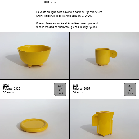
300 Euros
La vente en ligne sera ouverte à partir du 7 janvier 2026.
Online sales will open starting January 7, 2026.
Vase en faïence moulée et émaillée couleur jaune vif.
Vase in molded earthenware, glazed in bright yellow.
Bowl
Cup
Out
Out
Faïence, 2025
Faïence, 2025
of
of
50 euros
50 euros
Stock
Stock